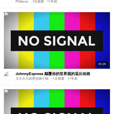
Plidezus
· -1次观看 · 11年前
05:26
JohnnyExpress 颠覆你的世界观的逗比动画
大大大大岩壁动画小组
· -1次观看 · 11年前