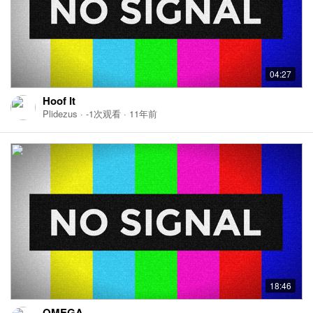
04:27
Hoof It
Plidezus
· -1次观看 · 11年前
18:46
OMEGA