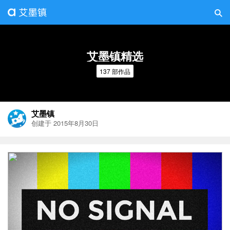
艾墨镇精选
137 部作品
艾墨镇
创建于 2015年8月30日