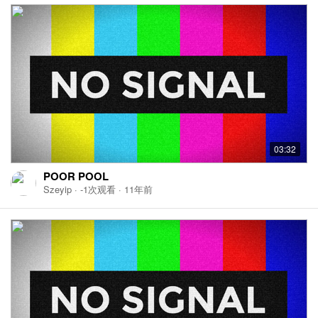
03:32
POOR POOL
Szeyip
· -1次观看 · 11年前