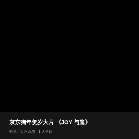
京东狗年贺岁大片 《JOY 与鹭》
分享 · -1 次观看 · 1 人喜欢