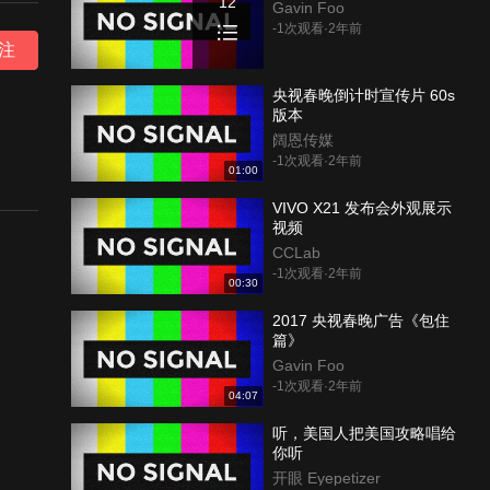
12
Gavin Foo
-1次观看·2年前
注
央视春晚倒计时宣传片 60s
版本
阔恩传媒
-1次观看·2年前
01:00
VIVO X21 发布会外观展示
视频
CCLab
-1次观看·2年前
00:30
2017 央视春晚广告《包住
篇》
Gavin Foo
-1次观看·2年前
04:07
听，美国人把美国攻略唱给
你听
开眼 Eyepetizer