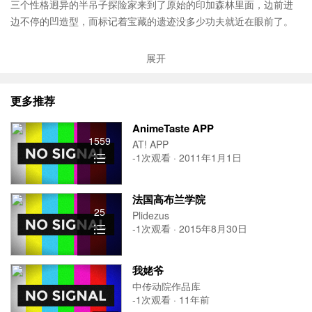
三个性格迥异的半吊子探险家来到了原始的印加森林里面，边前进
边不停的凹造型，而标记着宝藏的遗迹没多少功夫就近在眼前了。
如果这样结束就太没意思了，至少 Gobelins 的同学不会允许这样的
展开
片子出现。而所谓的巫术也就在这时候显露出来了。
更多推荐
记得看完字幕，会有不一样的收获哦！
AnimeTaste APP
1559
AT! APP
-1次观看 · 2011年1月1日
法国高布兰学院
25
Plidezus
-1次观看 · 2015年8月30日
我姥爷
中传动院作品库
-1次观看 · 11年前