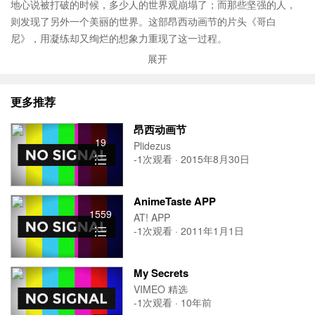
地心说被打破的时候，多少人的世界观崩塌了；而那些坚强的人，
则发现了另外一个美丽的世界。这部昂西动画节的片头《哥白
尼》，用凝练却又绚烂的想象力重现了这一过程。
展开
本片由 Gobelins 学院的 Elssa Boyer、Anne Courtin、Myriam Fou
rati、Sarah Simon、Pedro Vergani 协力完成
更多推荐
昂西动画节
19
Plidezus
-1次观看 · 2015年8月30日
AnimeTaste APP
1559
AT! APP
-1次观看 · 2011年1月1日
My Secrets
VIMEO 精选
-1次观看 · 10年前