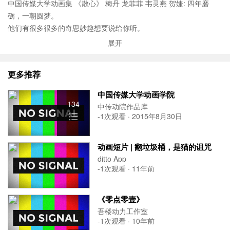
中国传媒大学动画集 《散心》 梅丹 龙菲菲 韦灵燕 贺婕: 四年磨
砺，一朝圆梦。
他们有很多很多的奇思妙趣想要说给你听。
365 个日夜的心血，无数帧的细细打磨。
展开
从设计、原画到动画、剪辑，终于他们真诚勇敢地交出了自己。
中国传媒大学动画学子诚挚地邀你赴这一场名为“青春”的盛宴。...
更多推荐
中国传媒大学动画学院
134
中传动院作品库
-1次观看 · 2015年8月30日
动画短片 | 翻垃圾桶，是猫的诅咒
ditto App
-1次观看 · 11年前
《零点零壹》
吾楼动力工作室
-1次观看 · 10年前