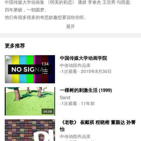
中国传媒大学动画集 《明美的初恋》 潘婧 李睿杰 王浩男 勾雨盈:
四年磨砺，一朝圆梦。
他们有很多很多的奇思妙趣想要说给你听。
365 个日夜的心血，无数帧的细细打磨。
展开
从设计、原画到动画、剪辑，终于他们真诚勇敢地交出了自己。
中国传媒大学动画学子诚挚地邀你赴这一场名为“青春”的盛宴。...
更多推荐
中国传媒大学动画学院
134
中传动院作品库
-1次观看 · 2015年8月30日
一棵树的刺激生活 (1999)
Sand
-1次观看 · 11年前
06:08
《老歌》 崔戴祺 程晓榕 董颖达 孙菁
怡
中传动院作品库