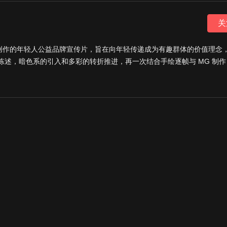
关
同创作的年轻人公益品牌宣传片，旨在向年轻传递成为有趣群体的价值理念
述，暗色系的引入和多彩的转折推进，再一次结合手绘逐帧与 MG 制作
言或点击屏幕上方的“关注”哟，我们将为你带来更多更好玩的视觉体验。