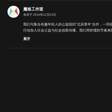
魔格工作室
发布于 2016年12月23日
我们与集合有趣年轻人的公益组织“北辰青年”合作，一
行动加入社会公益与社会创新传播。我们用舒缓的节奏来陈
得演绎过程更加灵活多元。如果你喜欢我们的作品，可留
展开
类别
广告/宣传
标签
motiongraphics
图形动画
公益动画