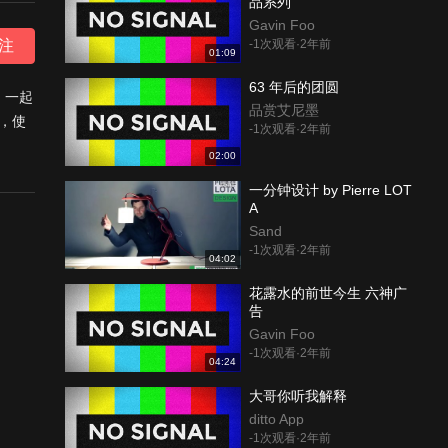
品系列
Gavin Foo
注
-1次观看·2年前
01:09
63 年后的团圆
，一起
品赏艾尼墨
，使
-1次观看·2年前
02:00
一分钟设计 by Pierre LOT
A
Sand
-1次观看·2年前
04:02
花露水的前世今生 六神广
告
Gavin Foo
-1次观看·2年前
04:24
大哥你听我解释
ditto App
-1次观看·2年前