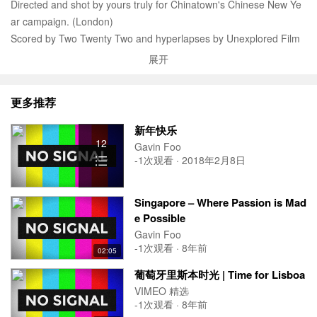
Directed and shot by yours truly for Chinatown's Chinese New Ye
ar campaign. (London)
Scored by Two Twenty Two and hyperlapses by Unexplored Film
s.
展开
Watch more:
thedailylunge.com
更多推荐
新年快乐
12
Gavin Foo
-1次观看 · 2018年2月8日
Singapore – Where Passion is Mad
e Possible
Gavin Foo
-1次观看 · 8年前
02:05
葡萄牙里斯本时光 | Time for Lisboa
VIMEO 精选
-1次观看 · 8年前