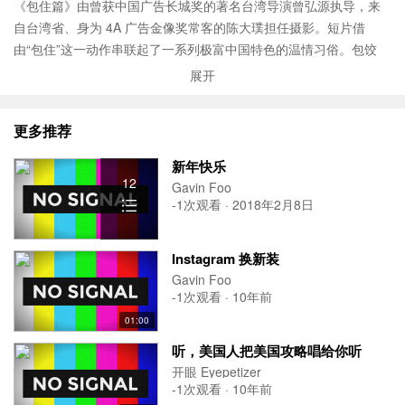
《包住篇》由曾获中国广告长城奖的著名台湾导演曾弘源执导，来
自台湾省、身为 4A 广告金像奖常客的陈大璞担任摄影。短片借
由“包住”这一动作串联起了一系列极富中国特色的温情习俗。包饺
子、包装麻团、用新衣“包住”家人等等，一个再简单不过的动作，凝
展开
聚了中国人的传统、家庭的珍贵、春节的寓意。
除了细腻的情感刻画，制作组分别走访了广西黄姚古镇、广东开
更多推荐
平、苏州太仓沙溪古镇、上海、东北、河北暖泉进行取景。精心布
置的场景和细节，以及寻遍各地找到的老手艺人，都为片子里浓郁
新年快乐
的中国风和年味增色不少。
12
Gavin Foo
-1次观看 · 2018年2月8日
Instagram 换新装
Gavin Foo
-1次观看 · 10年前
01:00
听，美国人把美国攻略唱给你听
开眼 Eyepetizer
-1次观看 · 10年前