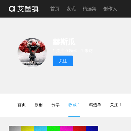
首页
发现
精选集
创作人
赫斯瓜
1 关注
0 粉丝
-1 来访
关注
首页
原创
分享
收藏
1
精选单
关注
1