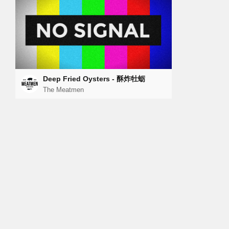
Deep Fried Oysters - 酥炸牡蛎
The Meatmen