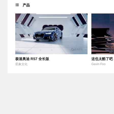
产品
极速奥迪 RS7 全长版
这也太酷了吧！
频
星象文化
Gavin Foo