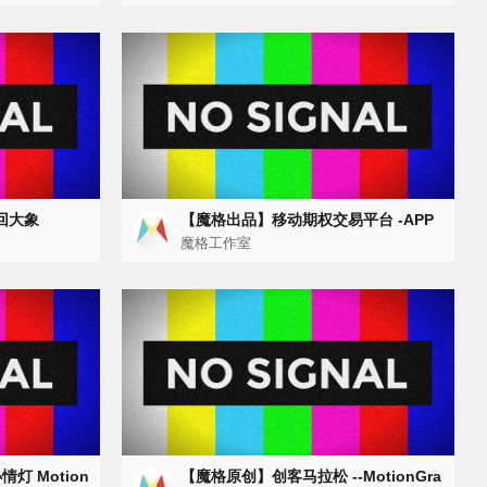
回大象
【魔格出品】移动期权交易平台 -APP
宣传
魔格工作室
灯 Motion
【魔格原创】创客马拉松 --MotionGra