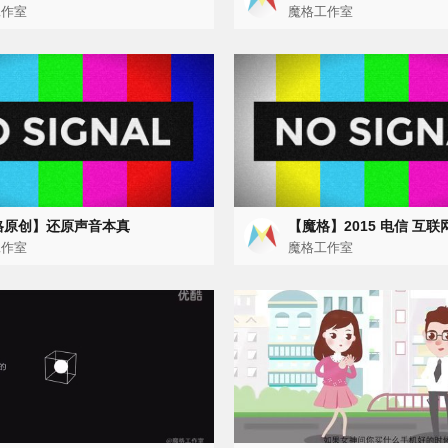
车载系统）-MotionGraphic
工作室
Graphic 宣传短片
魔格工作室
格原创】还原声音本真
【魔格】2015 电信 互联
工作室
轴视频
魔格工作室