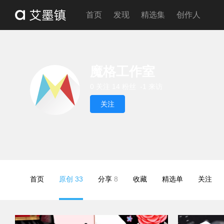
首页
发现
精选集
创作人
魔格工作室
0 关注
14 粉丝
-1 来访
关注
首页
原创
33
分享
8
收藏
精选单
关注