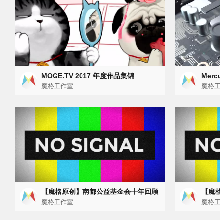
MOGE.TV 2017 年度作品集锦
Mer
魔格工作室
动画
魔格
【魔格原创】南都公益基金会十年回顾
【魔
视频
魔格工作室
+ 
魔格