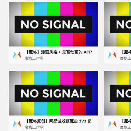
【魔格】漫画风格 + 鬼畜动画的 APP
【魔
宣传片（UC NineStore 俄罗斯宣传动
魔格工作室
动画
魔格
画）
【魔格原创】网易游戏镇魔曲 3V3 超
【魔格
能联赛宣传片
魔格工作室
亲节
魔格