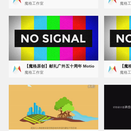
法介绍视频 ---MotionGraphic
魔格工作室
（智能
魔格
【魔格原创】献礼广外五十周年 Motio
【魔
nGraphic
魔格工作室
魔格