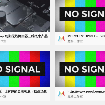
cury 幻影无线路由器三维概念产品
MERCURY D26G Pro 2
工作室
由器三维概念动画
魔格工作室
格】让有趣的灵魂相遇（插画场景
http://www.zcool.com.
流体的公益品牌宣传动画）
工作室
k1MTU3MTY=.html
魔格工作室