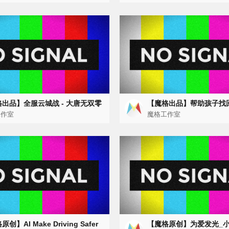
出品】全服云城战 - 大唐无双零
【魔格出品】帮助孩子找
玩法介绍
工作室
魔格工作室
创】AI Make Driving Safer
【魔格原创】为爱发光_小情