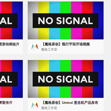
图形动画短片
【魔格原创】瓶行宇宙开场视频
宣传片）
魔格工作室
牌宣传片
【魔格原创】Umind 意念机产品发布
视频
魔格工作室