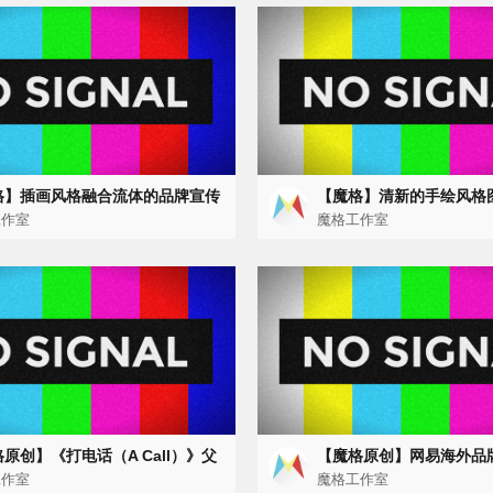
格】插画风格融合流体的品牌宣传
【魔格】清新的手绘风格
（美康辰品牌宣传片）
工作室
（BottleDream 创变者
魔格工作室
原创】《打电话（A Call）》父
【魔格原创】网易海外品
动画短片
工作室
魔格工作室